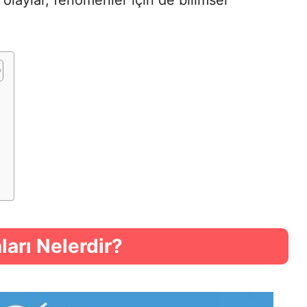
, olaylar, fenomenler için de bilimsel
arı Nelerdir?