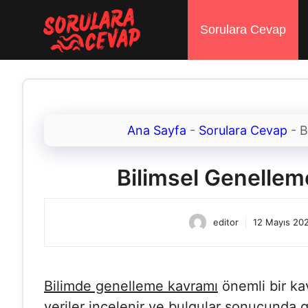
İçeriğe
atla
Sorulara Cevap
Ana Sayfa
-
Sorulara Cevap
-
B
Bilimsel Genelleme
editor
12 Mayıs 20
Bilimde genelleme kavramı
önemli bir ka
veriler incelenir ve bulgular sonucunda 