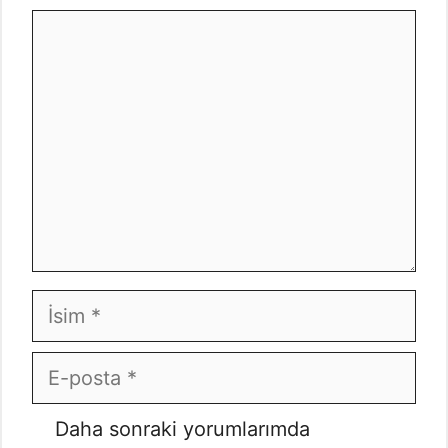
Yorum
İsim
E-
posta
İnternet
Daha sonraki yorumlarımda