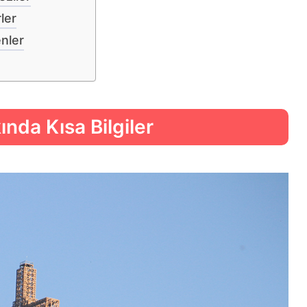
ler
enler
da Kısa Bilgiler