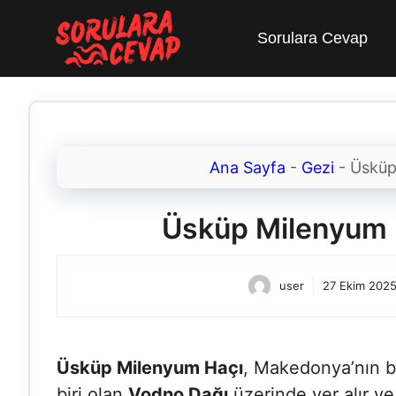
İçeriğe
atla
Sorulara Cevap
Ana Sayfa
-
Gezi
-
Üsküp 
Üsküp Milenyum H
user
27 Ekim 202
Üsküp Milenyum Haçı
, Makedonya’nın b
biri olan
Vodno Dağı
üzerinde yer alır ve