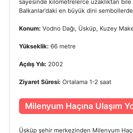
sayesinde kilometrelerce uzaklıktan bil
Balkanlar’daki en büyük dini sembollerden 
Konum:
Vodno Dağı, Üsküp, Kuzey Mak
Yükseklik:
66 metre
Açılış Yılı:
2002
Ziyaret Süresi:
Ortalama 1-2 saat
Milenyum Haçına Ulaşım Yol
Üsküp şehir merkezinden Milenyum Haçı’