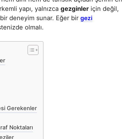
örkemli yapı, yalnızca
gezginler
için değil,
i bir deneyim sunar. Eğer bir
gezi
stenizde olmalı.
er
esi Gerekenler
af Noktaları
ziler