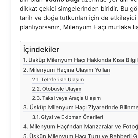
dikkat çekici simgelerinden biridir. Bu g
tarih ve doğa tutkunları için de etkileyic
planlıyorsanız, Milenyum Haçı mutlaka li
İçindekiler
Üsküp Milenyum Haçı Hakkında Kısa Bilgil
Milenyum Haçına Ulaşım Yolları
Teleferikle Ulaşım
Otobüsle Ulaşım
Taksi veya Araçla Ulaşım
Üsküp Milenyum Haçı Ziyaretinde Bilinm
Giysi ve Ekipman Önerileri
Milenyum Haçı’ndan Manzaralar ve Fotoğr
Üsküp Milenyum Haçı Turu ve Rehberli Ge