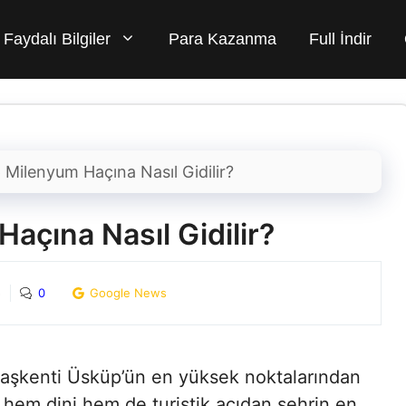
Faydalı Bilgiler
Para Kazanma
Full İndir
Milenyum Haçına Nasıl Gidilir?
açına Nasıl Gidilir?
5
0
Google News
aşkenti Üsküp’ün en yüksek noktalarından
 hem dini hem de turistik açıdan şehrin en