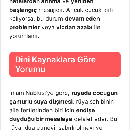
hatalardan arınma
ve
yeniden
başlangıç
mesajıdır. Ancak çocuk kirli
kalıyorsa, bu durum
devam eden
problemler
veya
vicdan azabı
ile
yorumlanır.
Dini Kaynaklara Göre
Yorumu
İmam Nablusi’ye göre,
rüyada çocuğun
çamurlu suya düşmesi
, rüya sahibinin
aile fertlerinden biri için
endişe
duyduğu bir meseleye
delalet eder. Bu
rüya, dua etmeyi, sabırlı olmayı ve