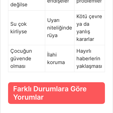
endişeler
problemler
değilse
Kötü çevre
Uyarı
Su çok
ya da
niteliğinde
kirliyse
yanlış
rüya
kararlar
Çocuğun
Hayırlı
İlahi
güvende
haberlerin
koruma
olması
yaklaşması
Farklı Durumlara Göre
Yorumlar