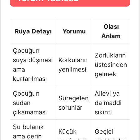
Olası
Rüya Detayı
Yorumu
Anlam
Çocuğun
Zorlukların
suya düşmesi
Korkuların
üstesinden
ama
yenilmesi
gelmek
kurtarılması
Çocuğun
Ailevi ya
Süregelen
sudan
da maddi
sorunlar
çıkamaması
sıkıntı
Su bulanık
Küçük
Geçici
ama derin