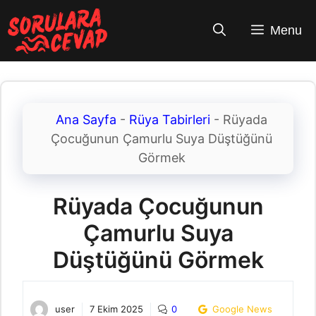
İçeriğe
atla
Menu
Ana Sayfa
-
Rüya Tabirleri
-
Rüyada
Çocuğunun Çamurlu Suya Düştüğünü
Görmek
Rüyada Çocuğunun
Çamurlu Suya
Düştüğünü Görmek
user
7 Ekim 2025
0
Google News