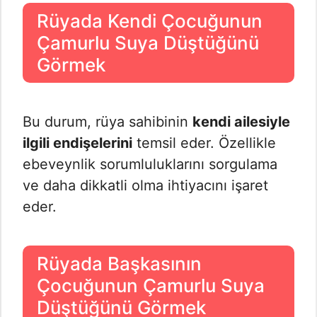
Rüyada Kendi Çocuğunun
Çamurlu Suya Düştüğünü
Görmek
Bu durum, rüya sahibinin
kendi ailesiyle
ilgili endişelerini
temsil eder. Özellikle
ebeveynlik sorumluluklarını sorgulama
ve daha dikkatli olma ihtiyacını işaret
eder.
Rüyada Başkasının
Çocuğunun Çamurlu Suya
Düştüğünü Görmek