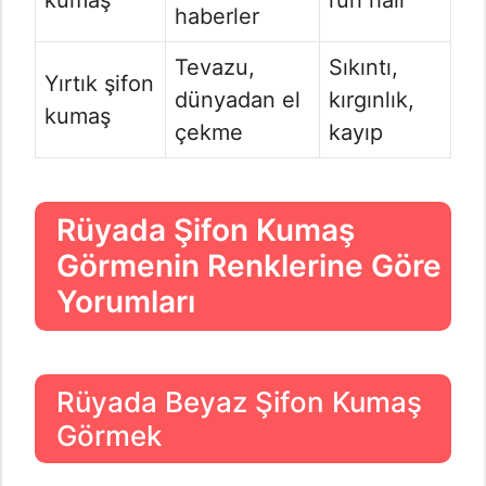
kumaş
ruh hali
haberler
Tevazu,
Sıkıntı,
Yırtık şifon
dünyadan el
kırgınlık,
kumaş
çekme
kayıp
Rüyada Şifon Kumaş
Görmenin Renklerine Göre
Yorumları
Rüyada Beyaz Şifon Kumaş
Görmek