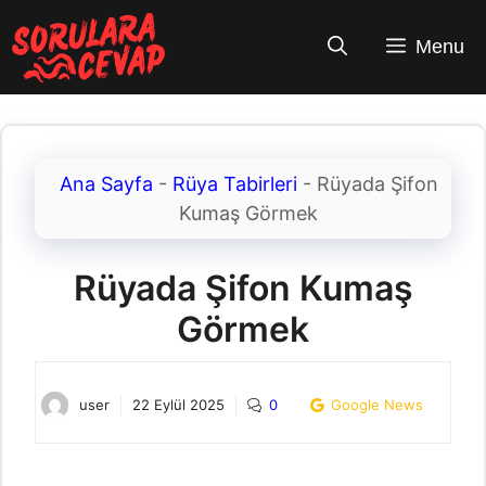
İçeriğe
atla
Menu
Ana Sayfa
-
Rüya Tabirleri
-
Rüyada Şifon
Kumaş Görmek
Rüyada Şifon Kumaş
Görmek
user
22 Eylül 2025
0
Google News