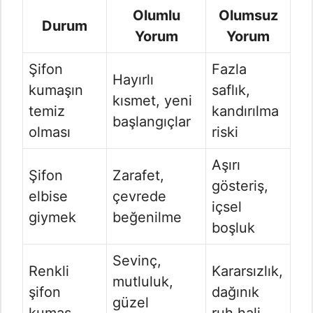
Olumlu
Olumsuz
Durum
Yorum
Yorum
Şifon
Fazla
Hayırlı
kumaşın
saflık,
kısmet, yeni
temiz
kandırılma
başlangıçlar
olması
riski
Aşırı
Şifon
Zarafet,
gösteriş,
elbise
çevrede
içsel
giymek
beğenilme
boşluk
Sevinç,
Renkli
Kararsızlık,
mutluluk,
şifon
dağınık
güzel