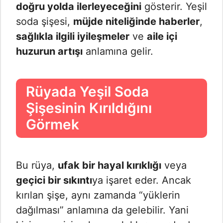
doğru yolda ilerleyeceğini
gösterir. Yeşil
soda şişesi,
müjde niteliğinde haberler
,
sağlıkla ilgili iyileşmeler
ve
aile içi
huzurun artışı
anlamına gelir.
Rüyada Yeşil Soda
Şişesinin Kırıldığını
Görmek
Bu rüya,
ufak bir hayal kırıklığı
veya
geçici bir sıkıntı
ya işaret eder. Ancak
kırılan şişe, aynı zamanda “yüklerin
dağılması” anlamına da gelebilir. Yani