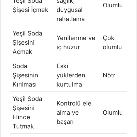
Yeşil Soda
sağlık,
Olumlu
Şişesi İçmek
duygusal
rahatlama
Yeşil Soda
Yenilenme ve
Çok
Şişesini
iç huzur
olumlu
Açmak
Soda
Eski
Şişesinin
yüklerden
Nötr
Kırılması
kurtulma
Yeşil Soda
Kontrolü ele
Şişesini
alma ve
Olumlu
Elinde
başarı
Tutmak