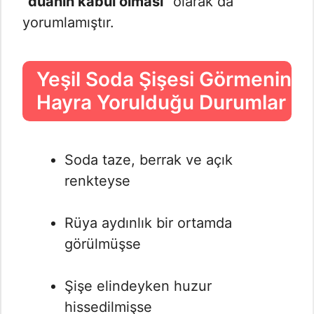
“
duanın kabul olması
” olarak da
yorumlamıştır.
Yeşil Soda Şişesi Görmenin
Hayra Yorulduğu Durumlar
Soda taze, berrak ve açık
renkteyse
Rüya aydınlık bir ortamda
görülmüşse
Şişe elindeyken huzur
hissedilmişse