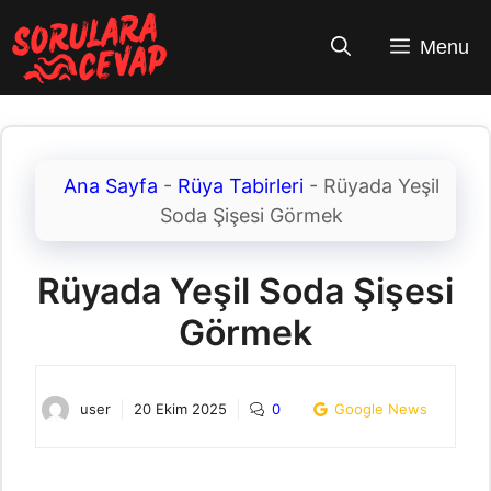
İçeriğe
atla
Menu
Ana Sayfa
-
Rüya Tabirleri
-
Rüyada Yeşil
Soda Şişesi Görmek
Rüyada Yeşil Soda Şişesi
Görmek
user
20 Ekim 2025
0
Google News