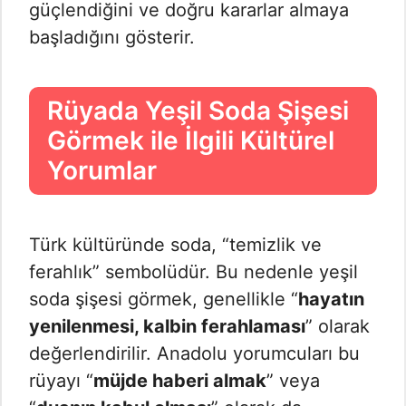
güçlendiğini ve doğru kararlar almaya
başladığını gösterir.
Rüyada Yeşil Soda Şişesi
Görmek ile İlgili Kültürel
Yorumlar
Türk kültüründe soda, “temizlik ve
ferahlık” sembolüdür. Bu nedenle yeşil
soda şişesi görmek, genellikle “
hayatın
yenilenmesi, kalbin ferahlaması
” olarak
değerlendirilir. Anadolu yorumcuları bu
rüyayı “
müjde haberi almak
” veya