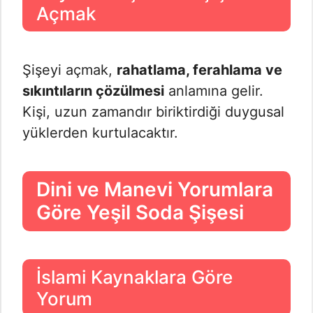
Açmak
Şişeyi açmak,
rahatlama, ferahlama ve
sıkıntıların çözülmesi
anlamına gelir.
Kişi, uzun zamandır biriktirdiği duygusal
yüklerden kurtulacaktır.
Dini ve Manevi Yorumlara
Göre Yeşil Soda Şişesi
İslami Kaynaklara Göre
Yorum