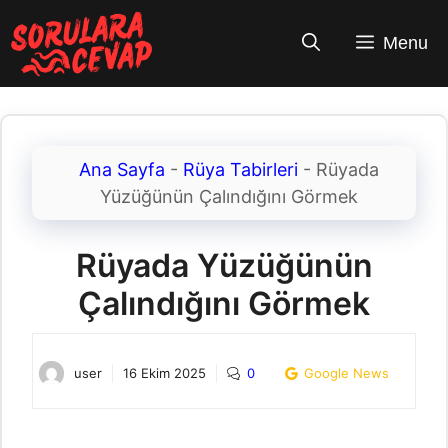
İçeriğe
atla
Menu
Ana Sayfa
-
Rüya Tabirleri
-
Rüyada
Yüzüğünün Çalındığını Görmek
Rüyada Yüzüğünün
Çalındığını Görmek
user
16 Ekim 2025
0
Google News