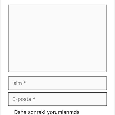
Yorum
İsim
E-
posta
İnternet
Daha sonraki yorumlarımda