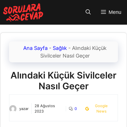
İçeriğe
atla
Menu
Ana Sayfa
-
Sağlık
-
Alındaki Küçük
Sivilceler Nasıl Geçer
Alındaki Küçük Sivilceler
Nasıl Geçer
28 Ağustos
Google
yazar
0
2023
News