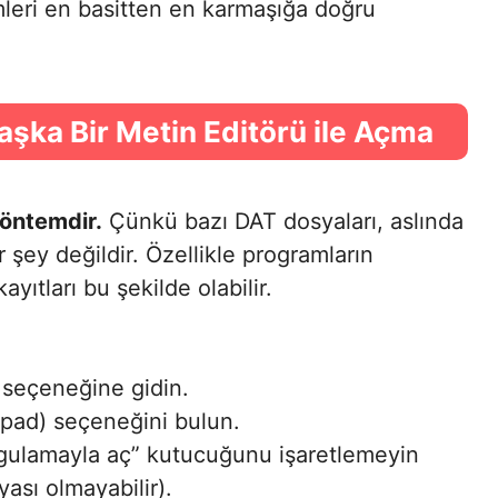
leri en basitten en karmaşığa doğru
aşka Bir Metin Editörü ile Açma
yöntemdir.
Çünkü bazı DAT dosyaları, aslında
 şey değildir. Özellikle programların
yıtları bu şekilde olabilir.
” seçeneğine gidin.
epad) seçeneğini bulun.
ygulamayla aç” kutucuğunu işaretlemeyin
ası olmayabilir).