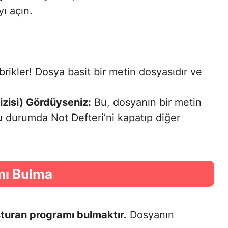
ı açın.
rikler! Dosya basit bir metin dosyasıdır ve
izisi) Gördüyseniz:
Bu, dosyanın bir metin
u durumda Not Defteri’ni kapatıp diğer
mı Bulma
şturan programı bulmaktır.
Dosyanın