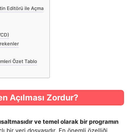
in Editörü ile Açma
VCD)
rekenler
mleri Özet Tablo
en Açılması Zordur?
ısaltmasıdır ve temel olarak bir programın
ı bir veri dosyasıdır. En önemli özelliği,