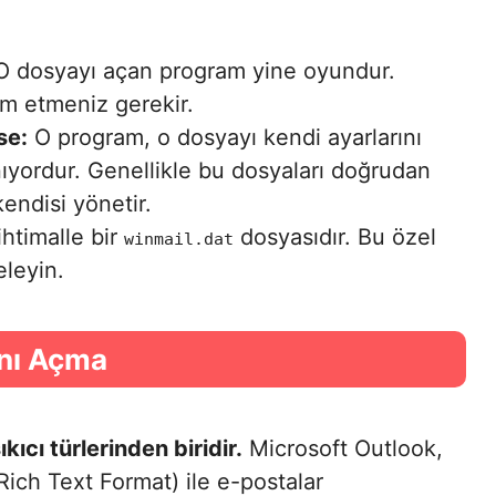
 dosyayı açan program yine oyundur.
am etmeniz gerekir.
se:
O program, o dosyayı kendi ayarlarını
anıyordur. Genellikle bu dosyaları doğrudan
ndisi yönetir.
htimalle bir
dosyasıdır. Bu özel
winmail.dat
eleyin.
nı Açma
ıcı türlerinden biridir.
Microsoft Outlook,
Rich Text Format) ile e-postalar