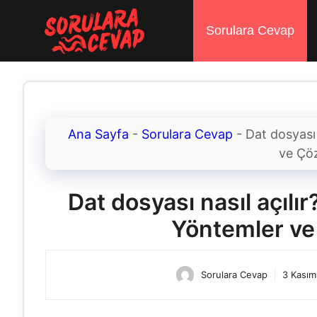
İçeriğe
atla
Sorulara Cevap
Ana Sayfa
-
Sorulara Cevap
-
Dat dosyası
ve Çö
Dat dosyası nasıl açıl
Yöntemler v
Sorulara Cevap
3 Kasım