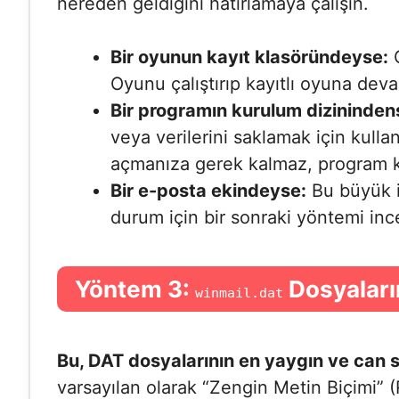
nereden geldiğini hatırlamaya çalışın.
Bir oyunun kayıt klasöründeyse:
O
Oyunu çalıştırıp kayıtlı oyuna dev
Bir programın kurulum dizininden
veya verilerini saklamak için kull
açmanıza gerek kalmaz, program ke
Bir e-posta ekindeyse:
Bu büyük i
durum için bir sonraki yöntemi inc
Yöntem 3:
Dosyaları
winmail.dat
Bu, DAT dosyalarının en yaygın ve can sık
varsayılan olarak “Zengin Metin Biçimi” (