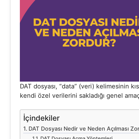
DAT dosyası, “data” (veri) kelimesinin kı
kendi özel verilerini sakladığı genel amaçl
İçindekiler
DAT Dosyası Nedir ve Neden Açılması Zo
DAT Dosyası Açma Yöntemleri