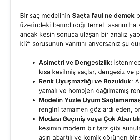
Bir saç modelinin
Saçta faul ne demek
o
üzerindeki barındırdığı temel tasarım hat
ancak kesin sonuca ulaşan bir analiz yapa
ki?” sorusunun yanıtını arıyorsanız şu dur
Asimetri ve Dengesizlik:
İstenmedi
kısa kesilmiş saçlar, dengesiz ve p
Renk Uyuşmazlığı ve Bozukluk:
Aş
yamalı ve homojen dağılmamış renk
Modelin Yüzle Uyum Sağlamamas
rengini tamamen göz ardı eden, on
Modası Geçmiş veya Çok Abartılı B
kesimin modern bir tarz gibi sunul
aşırı abartılı ve komik görünen bir s