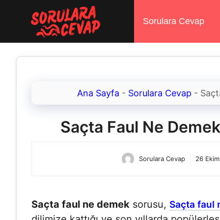
İçeriğe
atla
Sorulara Cevap
Ana Sayfa
-
Sorulara Cevap
-
Saçt
Saçta Faul Ne Demek
Sorulara Cevap
26 Ekim
Saçta faul ne demek
sorusu,
Saçta faul 
dilimize kattığı ve son yıllarda popülerle