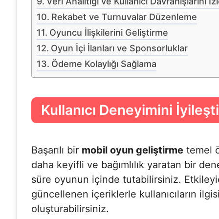
Veri Analitiği ve Kullanıcı Davranışlarını İ
Rekabet ve Turnuvalar Düzenleme
Oyuncu İlişkilerini Geliştirme
Oyun İçi İlanları ve Sponsorluklar
Ödeme Kolaylığı Sağlama
Kullanıcı Deneyimini İyileş
Başarılı bir
mobil oyun geliştirme
temel ö
daha keyifli ve bağımlılık yaratan bir den
süre oyunun içinde tutabilirsiniz. Etkileyi
güncellenen içeriklerle kullanıcıların ilgis
oluşturabilirsiniz.