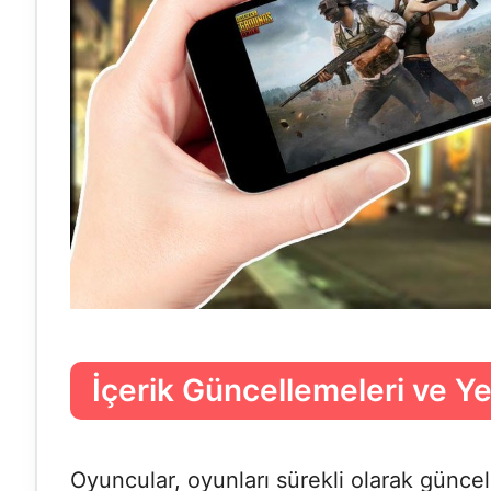
İçerik Güncellemeleri ve Yen
Oyuncular, oyunları sürekli olarak güncell