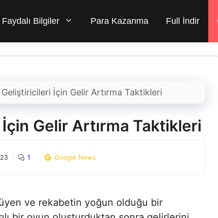
Faydalı Bilgiler
Para Kazanma
Full İndir
eliştiricileri İçin Gelir Artırma Taktikleri
 İçin Gelir Artırma Taktikleri
023
1
Google News
yen ve rekabetin yoğun olduğu bir
rılı bir oyun oluşturduktan sonra gelirlerini